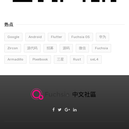
热点
Google
Android
Flutter
Fuchsia OS
华为
Zircon
源代码
招募
源码
微信
Fuchsia
Armadillo
Pixelbook
三星
Rust
seL4