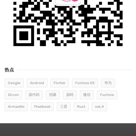
热点
Google
Android
Flutter
Fuchsia OS
华为
Zircon
源代码
招募
源码
微信
Fuchsia
Armadillo
Pixelbook
三星
Rust
seL4