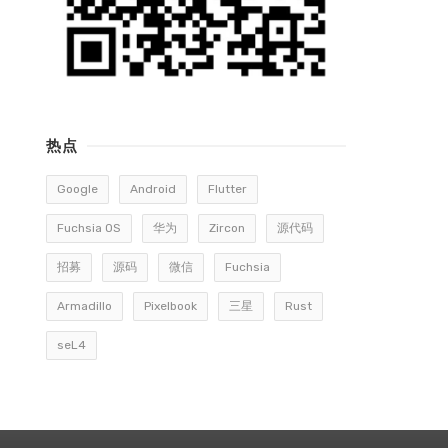
热点
Google
Android
Flutter
Fuchsia OS
华为
Zircon
源代码
招募
源码
微信
Fuchsia
Armadillo
Pixelbook
三星
Rust
seL4