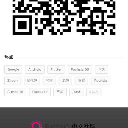
热点
Google
Android
Flutter
Fuchsia OS
华为
Zircon
源代码
招募
源码
微信
Fuchsia
Armadillo
Pixelbook
三星
Rust
seL4