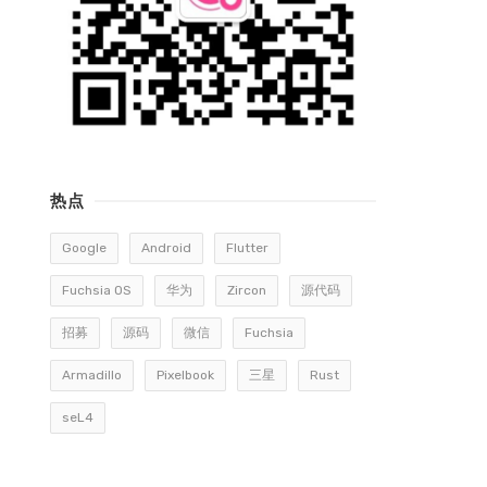
热点
Google
Android
Flutter
Fuchsia OS
华为
Zircon
源代码
招募
源码
微信
Fuchsia
Armadillo
Pixelbook
三星
Rust
seL4