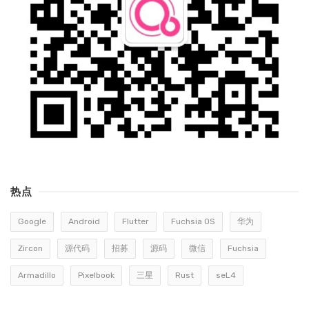
热点
Google
Android
Flutter
Fuchsia OS
华为
Zircon
源代码
招募
源码
微信
Fuchsia
Armadillo
Pixelbook
三星
Rust
seL4