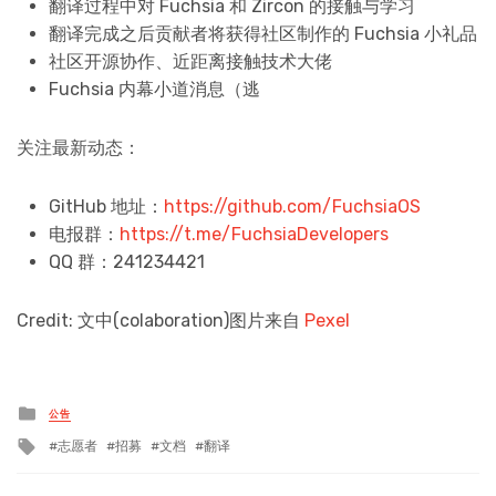
翻译过程中对 Fuchsia 和 Zircon 的接触与学习
翻译完成之后贡献者将获得社区制作的 Fuchsia 小礼品
社区开源协作、近距离接触技术大佬
Fuchsia 内幕小道消息（逃
关注最新动态：
GitHub 地址：
https://github.com/FuchsiaOS
电报群：
https://t.me/FuchsiaDevelopers
QQ 群：241234421
Credit: 文中(colaboration)图片来自
Pexel
Posted
公告
in
Tagged
志愿者
招募
文档
翻译
with