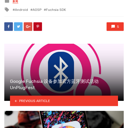
Posted
新闻
in
Tagged
Android
AOSP
Fuchsia SDK
with
5
Google Fuchsia 设备参加官方蓝牙测试活动
UnPlugFest
PREVIOUS ARTICLE