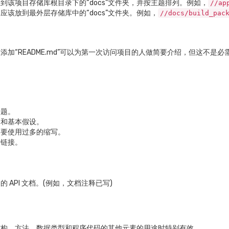
到该项目存储库根目录下的“docs”文件夹，并按主题排列。例如，
//ap
的文档应该放到最外层存储库中的“docs”文件夹。例如，
//docs/build_pac
加“README.md”可以为第一次访问项目的人做简要介绍，但这不是必
标题。
的和基本假设。
不要使用过多的缩写。
的链接。
 API 文档。(例如，文档注释已写)
结构、方法、数据类型和程序代码的其他元素的用途时特别有效。