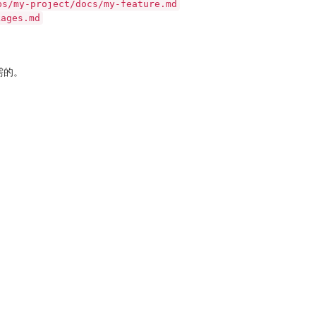
ps/my-project/docs/my-feature.md
kages.md
需的。