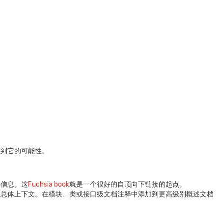
读到它的可能性。
多信息。这
Fuchsia book
就是一个很好的自顶向下链接的起点。
的总体上下文。在模块、类或接口级文档注释中添加到更高级别概述文档