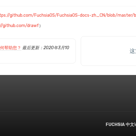
tps://github.com/FuchsiaOS/FuchsiaOS-docs-zh_CN/blob/master/
://github.com/drawf
）
何帮助您？
最后更新：2020年3月10
这
FUCHSIA 中