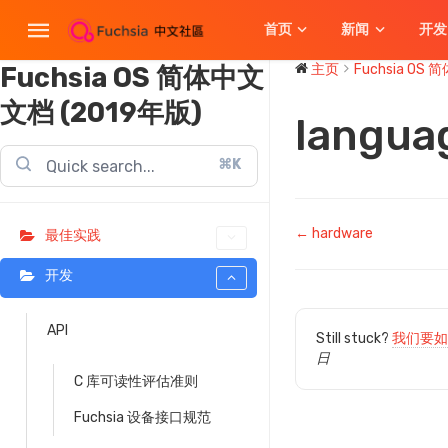
首页
新闻
开发
Fuchsia OS 简体中文
主页
Fuchsia OS 
文档 (2019年版)
langua
⌘K
文
← hardware
最佳实践
档
开发
导
API
航
Still stuck?
我们要如
日
C 库可读性评估准则
Fuchsia 设备接口规范