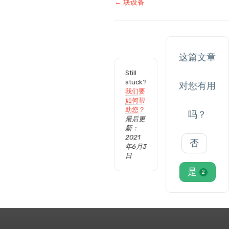
文
← 块设备
档
导
航
这篇文章
Still
stuck?
对您有用
我们要
如何帮
助您？
吗？
最后更
新：
2021
否
年6月3
日
是
2