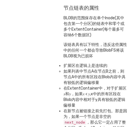
节点链表的属性
BLOB的范围保存在单个Inode(其中
包含第一个分区)的链表中和零个或
多个ExtentContainer(每个最多可
容纳6个数据区)
该链表具有以下特性，违反这些属性
中的任何一个都会导致BlobFS将该
BLOB视为已损坏
扩展区在逻辑上是连续的:
如果列表中节点A在节点B之前，则
节点A中的所有区段在Blob内容中具
有较低的逻辑偏移量
在ExtentContainer中，对于扩展区
𝑥和𝑦，如果𝑥 < 𝑦,x中的所有区段在
Blob内容中相对于y具有较低的逻辑
偏移量
在新节点被链接之前先打包。那是因
为，如果一个节点是非空的
，那么它一定占用了整
next_node