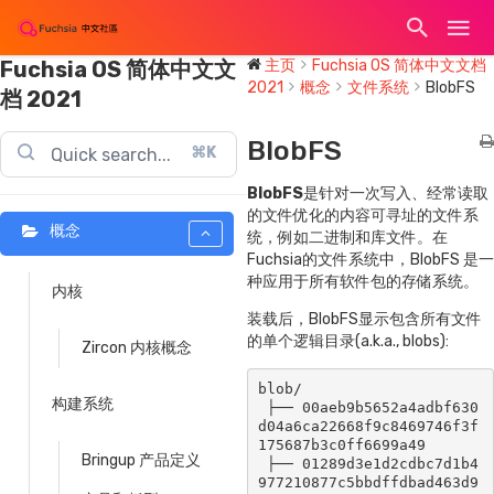
Fuchsia OS 简体中文文
主页
Fuchsia OS 简体中文文档
2021
概念
文件系统
BlobFS
档 2021
BlobFS
⌘K
BlobFS
是针对一次写入、经常读取
的文件优化的内容可寻址的文件系
概念
统，例如二进制和库文件。在
Fuchsia的文件系统中，BlobFS 是一
种应用于所有软件包的存储系统。
内核
装载后，BlobFS显示包含所有文件
的单个逻辑目录(a.k.a., blobs):
Zircon 内核概念
blob/

构建系统
 ├── 00aeb9b5652a4adbf630
d04a6ca22668f9c8469746f3f
175687b3c0ff6699a49

Bringup 产品定义
 ├── 01289d3e1d2cdbc7d1b4
977210877c5bbdffdbad463d9