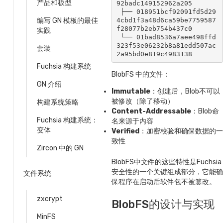
产品和板型
92badc149152962a205

 ├── 018951bcf92091fd5d29
4cbd1f3a48d6ca59be7759587
编写 GN 模板的最佳
f28077b2eb754b437c0

实践
 └── 01bad8536a7aee498ffd
323f53e06232b8a81edd507ac
套装
2a95bd0e819c4983138
Fuchsia 构建系统
BlobFS 中的文件：
GN 介绍
Immutable
：创建后，Blob不可以
被修改（除了移动）
构建系统策略
Content-Addressable
：Blob命
Fuchsia 构建系统：
名来源于内容
变体
Verified
：加密校验和确保数据的一
致性
Zircon 中的 GN
BlobFS中文件的这些特性是Fuchsia
安全性的一个关键组成部分，它能确
文件系统
保程序在启动后软件包不被篡改。
zxcrypt
BlobFS的设计与实现
MinFS