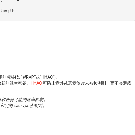
.------+

       |

length |

..------+
标签(如“WRAP”或“HMAC”)。
致新的派生密钥。
HMAC
可防止意外或恶意修改未被检测到，而不会泄露
查和任何可能的速率限制。
们的 zxcrypt 密钥时。