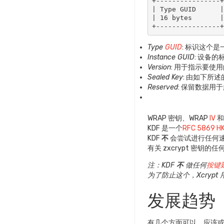
+----------------+
| Type GUID      |
| 16 bytes       |
+----------------
Type
GUID
: 标识这个是一
Instance GUID
: 设备的
Version
: 用于指示要使
Sealed Key
: 由如下所
Reserved
: 保留数据用
WRAP 密钥、WRAP
IV
和
KDF 是一个
RFC 5869 H
KDF
不
会尝试进行任何速
有关 zxcrypt 密钥的
注：KDF
不
做任何
按键
为了防止这个，Xcryp
发展趋势
有几个方面可以、应该