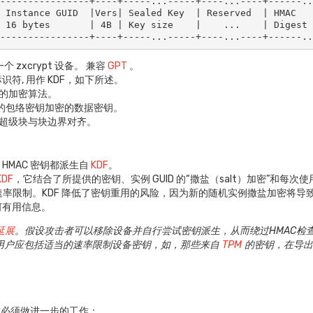
----------------+----+-----...-----+----...----+------..
 Instance GUID  |Vers| Sealed Key  | Reserved  | HMAC   
 16 bytes       | 4B | Key size    |    ...    | Digest 
+----------------+----+-----...-----+----...----+------.
个 zxcrypt 设备。 兼容
GPT
。
标识符, 用作 KDF，如下所述。
用的加密算法。
述的包络密钥加密的数据密钥。
于超级块与块边界对齐。
 HMAC 密钥都派生自
KDF
。
KDF
，它结合了所提供的密钥、实例 GUID 的“撒盐（salt）加密”和每次使用的
率限制。KDF 降低了密钥重用的风险，因为新的随机实例撒盐加密将导
任何有用信息。
延展
。假设攻击者可以移除设备并自行尝试密钥派生，从而绕过HMAC检
t 用户应包括适当的速率限制设备密钥，如，那些来自
TPM
的密钥，在导出它
或必须做进一步的工作：