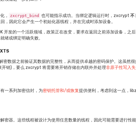
始化，
也可能指示成功。当绑定逻辑运行时，zxcrypt
不
zxcrypt_bind
回，因此它会产生一个初始化器线程，并在完成时添加设备。
是 DDK 开发的一个活跃领域，政策正在改变，要求在返回之前添加设备，
备就绪或绑定明确失败。
-XTS
解密数据之前验证其数据的完整性，从而提供卓越的密码保护。这虽然很
开销)，要么 zxcrypt 将需要将开销存储在内联外并处理
非原子性写入失
具有一系列加密信封，为
密钥托管和/或恢复
提供便利，考虑到这一点，lib
解密器。这些线程被设计为使用任意数量的线程，因此可能需要进行性能调优