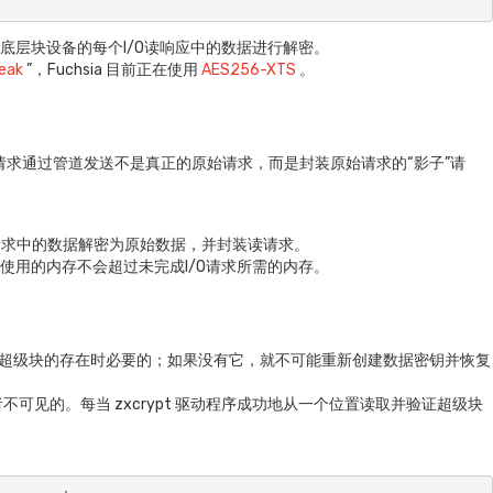
自底层块设备的每个I/O读响应中的数据进行解密。
eak
”，Fuchsia 目前正在使用
AES256-XTS
。
O 请求通过管道发送不是真正的原始请求，而是封装原始请求的“影子”请
请求中的数据解密为原始数据，并封装读请求。
使用的内存不会超过未完成I/O请求所需的内存。
。超级块的存在时必要的；如果没有它，就不可能重新创建数据密钥并恢复
不可见的。每当 zxcrypt 驱动程序成功地从一个位置读取并验证超级块