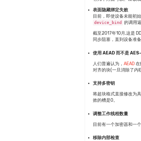
表面隐藏绑定失败
目前，即使设备未能初
的调用返
device_bind
截至2017年10月,这
同步阻塞，直到设备准
使用 AEAD 而不是 AES
人们普遍认为，
AEAD
在
对齐的块(一旦消除了内联
支持多密钥
将超块格式直接修改为
效的槽是0。
调整工作线程数量
目前有一个加密器和一个
移除内部检查