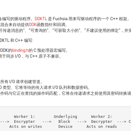
L 设备编写的驱动程序。
DDKTL
是 Fuchsia 用来写驱动程序的一个 C++ 框架
化混合来自动提供
DDK
函数指针和回调。
可传递消息的”、“可查询的”、“可获取大小的”、“不建议使用的绑定”，并实现
TL 和 C++ 编写:
DDK的
binding.h
的 C 预处理器宏编写。
同步 I/O，与 C++ 原子不兼容。
所有 I/O 请求创建管道。
I/O 类型、它将等待的传入请求 I/O 队列和数据密码。
操作码与它正在查找的操作码匹配，它将在传递请求之前使用其密码转换