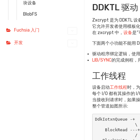
块设备
DDKTL 驱动
BlobFS
Zxcrypt 是为 DDKT
它允许开发者使用模板
Fuchsia 入门
在 zxcrypt 中，
设备
是“
开发
下面两个小功能不能用 DDK
驱动程序绑定逻辑，使用
LIB/SYNC
的完成例程，用于
工作线程
设备启动
工作线程
时，为
每个 I/O 都有其操作的 
当接收到请求时，如果
整个管道如图所示:
DdkIotxnQueue -+

                \       Worker 1:        Underlying      Worker 2:        Original

    BlockRead ---+--->  Encrypter   --->   Block   --->  Decrypter  ---> Completion

                /     Acts on writes       Device      Acts on reads      Callback
