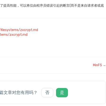
。为了提高性能，可以将仅由程序员错误引起的断言(而不是来自请求者或底
filesystems/zxcrypt.md
ystems/zxcrypt.md
MinFS →
篇文章对您有用吗？
否
是