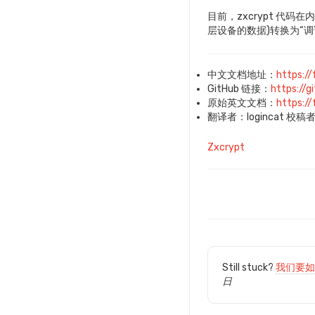
目前，zxcrypt 
层设备的数据)转换为“
中文文档地址：
https:/
GitHub 链接：
https://
原始英文文档：
https:/
翻译者：logincat 校稿者
标
Zxcrypt
签
文
档
导
航
Still stuck?
我们要如
日