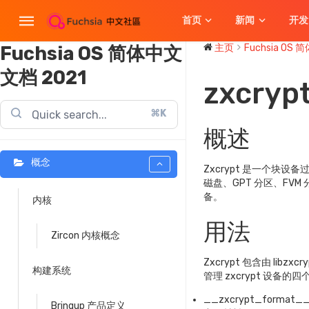
首页
新闻
开发
Fuchsia OS 简体中文
主页
Fuchsia OS
文档 2021
zxcryp
⌘K
概述
概念
Zxcrypt 是一个块
磁盘、GPT 分区、FV
备。
内核
用法
Zircon 内核概念
Zxcrypt 包含由 libzxc
构建系统
管理 zxcrypt 设
__zxcrypt_for
Bringup 产品定义