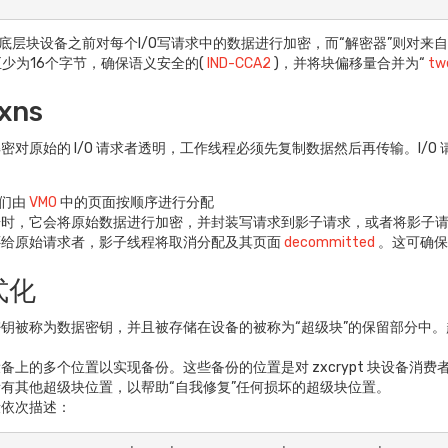
到底层块设备之前对每个I/O写请求中的数据进行加密，而“解密器”则对来
少为16个字节，确保语义安全的(
IND-CCA2
)，并将块偏移量合并为“
tw
Txns
密对原始的 I/O 请求者透明，工作线程必须先复制数据然后再传输。I/
它们由
VMO
中的页面按顺序进行分配
据时，它会将原始数据进行加密，并封装写请求到影子请求，或者将影子
还给原始请求者，影子线程将取消分配及其页面
decommitted
。这可确保
式化
钥被称为数据密钥，并且被存储在设备的被称为“超级块”的保留部分中
上的多个位置以实现备份。这些备份的位置是对 zxcrypt 块设备消费者
有其他超级块位置，以帮助“自我修复”任何损坏的超级块位置。
段依次描述：